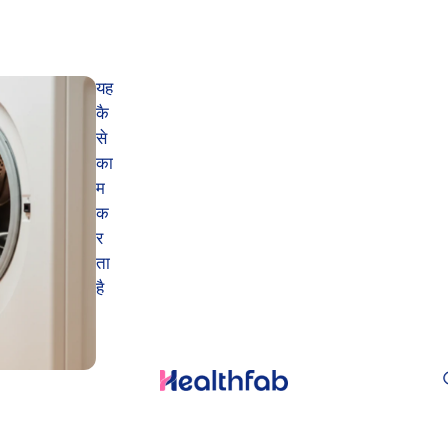
यह
कै
से
का
म
क
र
ता
है