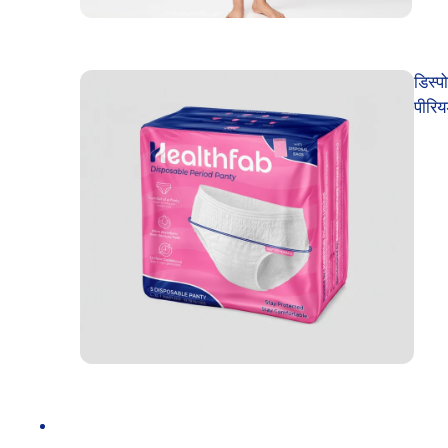
डिस्प
पीरिय